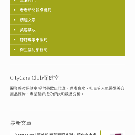
看看新聞報導說鈣
精選文章
美容藥妝
聽聽專家來談鈣
衛生福利部新聞
CityCare Club保健室
麗登藥妝保健室 提供藥妝店雅漾、理膚寶水、杜克等人氣醫學美容
產品諮詢、專業藥師成分解說和競品分析。
最新文章
Dermacurel 德美凱 精華面膜系列，讓你水水嫩