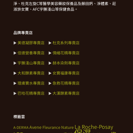
淨、杜克左旋C等醫學美容藥妝保養品及藤田鈣、淨體素、莊
淑旂女寶、AFC宇勝淺山等保健食品。
品牌專賣店
美德凝膠專賣店
杜克系列專賣店
►
►
倍速營養專賣店
情緒花精專賣店
►
►
宇勝淺山專賣店
赫本染劑專賣店
►
►
大和酵素專賣店
女寶福康專賣店
►
►
理膚寶水專賣店
急救花精專賣店
►
►
巴哈花精專賣店
大漢酵素專賣店
►
►
標籤雲
La Roche-Posay
Avene
Fleurance Nature
A-DERMA
保濕