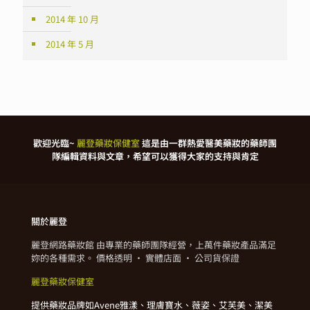
2014 年 10 月
2014 年 5 月
歡迎光臨~
麗登藥妝保健室
這是由一群熱愛醫美藥妝的藥師團
隊編輯資料與文章，希望可以獲得大家的支持與肯定
關於麗登
麗登網路藥妝館 由專業的藥師團隊經營，上萬件藥妝產品滿足
妳的各種需求。 價格透明 · 實體店面 · 公司貨保證
麗登藥妝保健室
提供藥妝品牌如Avene雅漾、理膚寶水、薇姿、艾芙美、潔美