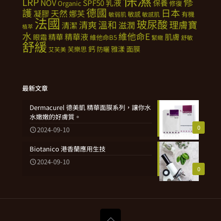
修
LRP
NOV
SPF50
乳液
保養
Organic
修復
德國
護
日本
天然
凝膠
娜芙
敏感
有機
敏弱肌
敏感肌
法國
玻尿酸
溫和
理膚寶
清爽
滋潤
清潔
植萃
水
維他命E
精華
精華液
肌膚
眼霜
維他命B5
緊緻
舒敏
舒緩
鈣
雅漾
面膜
芙樂思
防曬
艾芙美
最新文章
Dermacurel 德美凱 精華面膜系列，讓你水
水嫩嫩的好膚質。
0
2024-09-10
Biotanico 港香蘭應用生技
2024-09-10
0