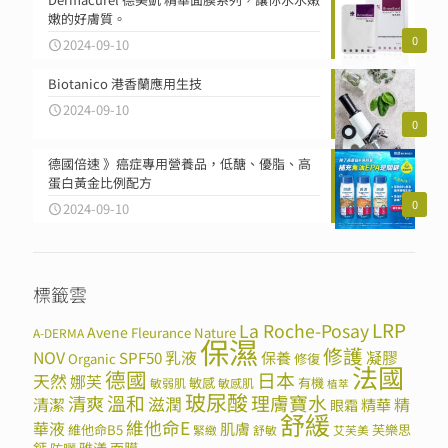
嫩的好膚質。
0
2024-09-10
Biotanico 港香蘭應用生技
2024-09-10
0
德國倍速 》癌症專用營養品，低醣、優脂、高
蛋白黃金比例配方
0
2024-09-10
標籤雲
LRP
La Roche-Posay
Avene
Fleurance Nature
A-DERMA
保濕
修護
NOV
SPF50
乳液
保養
凝膠
Organic
修復
法國
德國
日本
天然
娜芙
敏感
有機
敏弱肌
敏感肌
植萃
玻尿酸
溫和
理膚寶水
清爽
滋潤
清潔
精華
精
眼霜
舒緩
維他命E
華液
肌膚
維他命B5
芙樂思
緊緻
舒敏
艾芙美