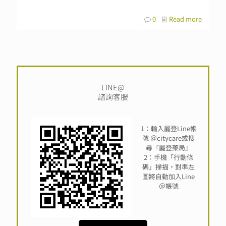
0
Read more
LINE@
諮詢客服
1：輪入麗登Line帳
號 ＠citycare或搜
尋『麗登藥局』
2：手機「行動條
碼」掃描，對準左
圖將自動加入Line
＠帳號