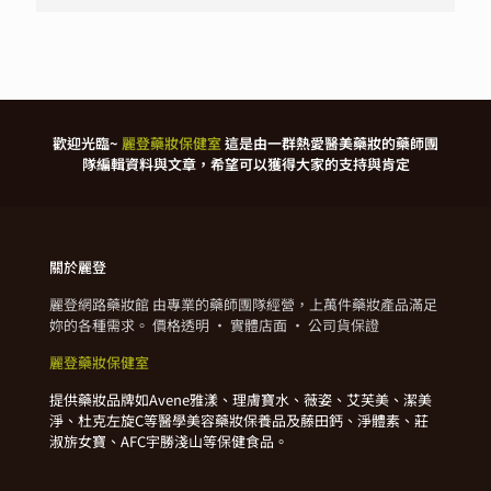
歡迎光臨~
麗登藥妝保健室
這是由一群熱愛醫美藥妝的藥師團
隊編輯資料與文章，希望可以獲得大家的支持與肯定
關於麗登
麗登網路藥妝館 由專業的藥師團隊經營，上萬件藥妝產品滿足
妳的各種需求。 價格透明 · 實體店面 · 公司貨保證
麗登藥妝保健室
提供藥妝品牌如Avene雅漾、理膚寶水、薇姿、艾芙美、潔美
淨、杜克左旋C等醫學美容藥妝保養品及藤田鈣、淨體素、莊
淑旂女寶、AFC宇勝淺山等保健食品。