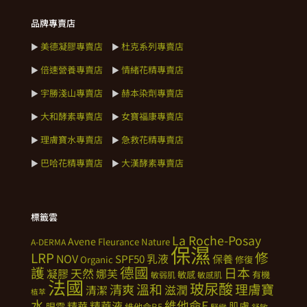
品牌專賣店
美德凝膠專賣店
杜克系列專賣店
►
►
倍速營養專賣店
情緒花精專賣店
►
►
宇勝淺山專賣店
赫本染劑專賣店
►
►
大和酵素專賣店
女寶福康專賣店
►
►
理膚寶水專賣店
急救花精專賣店
►
►
巴哈花精專賣店
大漢酵素專賣店
►
►
標籤雲
La Roche-Posay
Avene
Fleurance Nature
A-DERMA
保濕
修
LRP
NOV
SPF50
乳液
保養
Organic
修復
德國
護
日本
天然
凝膠
娜芙
敏感
有機
敏弱肌
敏感肌
法國
玻尿酸
溫和
理膚寶
清爽
滋潤
清潔
植萃
水
維他命E
精華
精華液
肌膚
眼霜
維他命B5
緊緻
舒敏