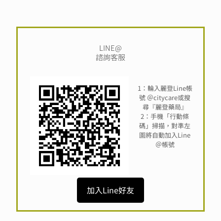
LINE@
諮詢客服
1：輪入麗登Line帳
號 ＠citycare或搜
尋『麗登藥局』
2：手機「行動條
碼」掃描，對準左
圖將自動加入Line
＠帳號
加入Line好友