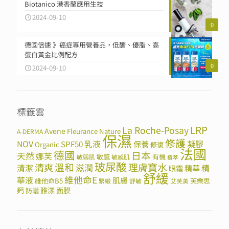
Biotanico 港香蘭應用生技
2024-09-10
0
德國倍速 》癌症專用營養品，低醣、優脂、高
蛋白黃金比例配方
0
2024-09-10
標籤雲
LRP
La Roche-Posay
Avene
Fleurance Nature
A-DERMA
保濕
修護
NOV
SPF50
乳液
保養
凝膠
Organic
修復
法國
德國
日本
天然
娜芙
敏感
有機
敏弱肌
敏感肌
植萃
玻尿酸
溫和
理膚寶水
清爽
滋潤
清潔
精華
精
眼霜
舒緩
維他命E
華液
肌膚
維他命B5
芙樂思
緊緻
舒敏
艾芙美
鈣
雅漾
面膜
防曬