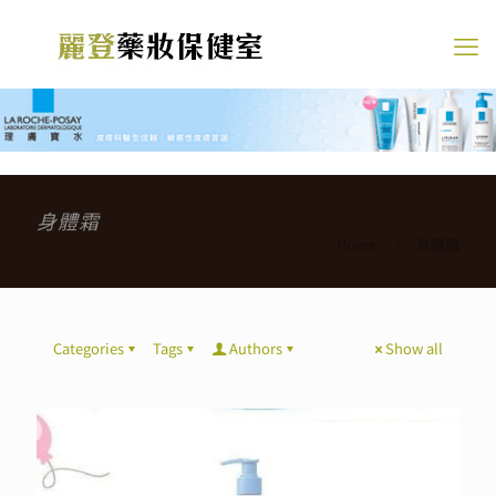
身體霜
Home
身體霜
Categories
Tags
Authors
Show all