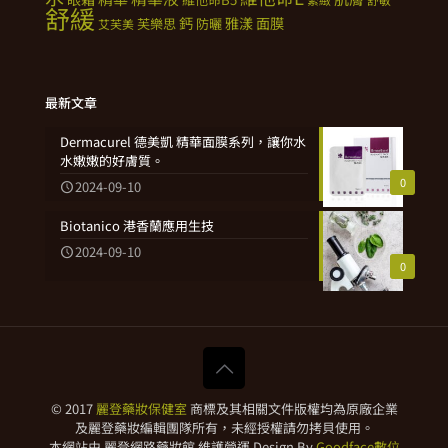
舒緩
鈣
雅漾
面膜
芙樂思
防曬
艾芙美
最新文章
Dermacurel 德美凱 精華面膜系列，讓你水
水嫩嫩的好膚質。
0
2024-09-10
Biotanico 港香蘭應用生技
2024-09-10
0
© 2017
麗登藥妝保健室
商標及其相關文件版權均為原廠企業
及麗登藥妝編輯團隊所有，未經授權請勿拷貝使用。
本網站由 麗登網路藥妝館 維護營運 Design By
Goodface數位