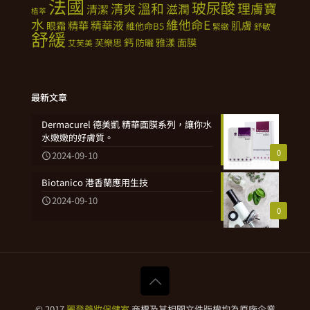
法國
玻尿酸
溫和
理膚寶
清爽
滋潤
清潔
植萃
水
維他命E
精華
精華液
肌膚
眼霜
維他命B5
緊緻
舒敏
舒緩
鈣
雅漾
面膜
芙樂思
防曬
艾芙美
最新文章
Dermacurel 德美凱 精華面膜系列，讓你水
水嫩嫩的好膚質。
0
2024-09-10
Biotanico 港香蘭應用生技
2024-09-10
0
© 2017
麗登藥妝保健室
商標及其相關文件版權均為原廠企業