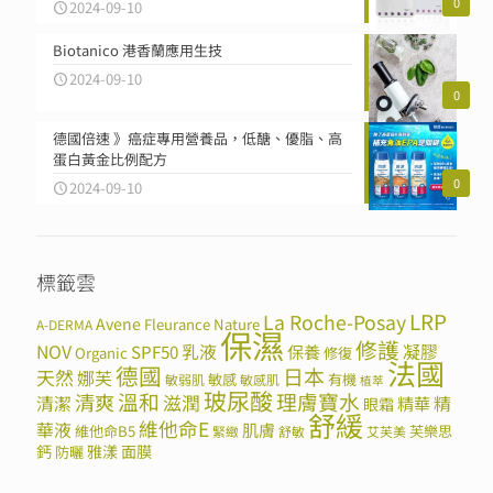
0
2024-09-10
Biotanico 港香蘭應用生技
2024-09-10
0
德國倍速 》癌症專用營養品，低醣、優脂、高
蛋白黃金比例配方
0
2024-09-10
標籤雲
LRP
La Roche-Posay
Avene
Fleurance Nature
A-DERMA
保濕
修護
NOV
SPF50
乳液
保養
凝膠
Organic
修復
法國
德國
日本
天然
娜芙
敏感
有機
敏弱肌
敏感肌
植萃
玻尿酸
溫和
理膚寶水
清爽
滋潤
清潔
精華
精
眼霜
舒緩
維他命E
華液
肌膚
維他命B5
芙樂思
緊緻
舒敏
艾芙美
鈣
雅漾
面膜
防曬