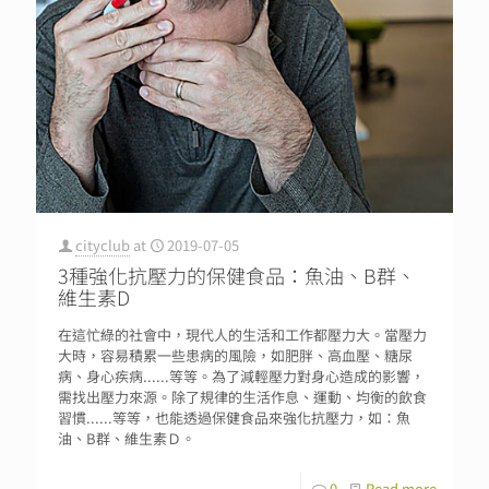
cityclub
at
2019-07-05
3種強化抗壓力的保健食品：魚油、B群、
維生素D
在這忙綠的社會中，現代人的生活和工作都壓力大。當壓力
大時，容易積累一些患病的風險，如肥胖、高血壓、糖尿
病、身心疾病......等等。為了減輕壓力對身心造成的影響，
需找出壓力來源。除了規律的生活作息、運動、均衡的飲食
習慣......等等，也能透過保健食品來強化抗壓力，如：魚
油、B群、維生素Ｄ。
0
Read more