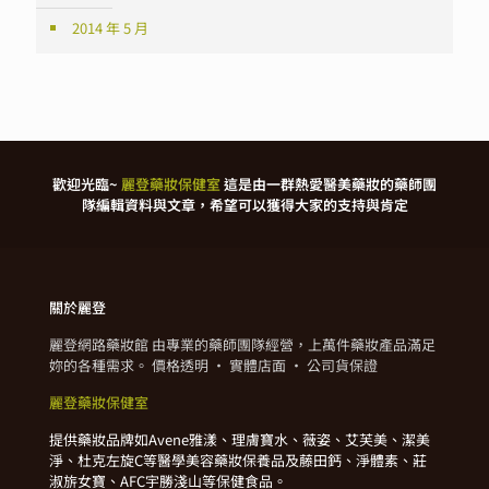
2014 年 5 月
歡迎光臨~
麗登藥妝保健室
這是由一群熱愛醫美藥妝的藥師團
隊編輯資料與文章，希望可以獲得大家的支持與肯定
關於麗登
麗登網路藥妝館 由專業的藥師團隊經營，上萬件藥妝產品滿足
妳的各種需求。 價格透明 · 實體店面 · 公司貨保證
麗登藥妝保健室
提供藥妝品牌如Avene雅漾、理膚寶水、薇姿、艾芙美、潔美
淨、杜克左旋C等醫學美容藥妝保養品及藤田鈣、淨體素、莊
淑旂女寶、AFC宇勝淺山等保健食品。