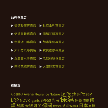
品牌專賣店
美德凝膠專賣店
杜克系列專賣店
►
►
倍速營養專賣店
情緒花精專賣店
►
►
宇勝淺山專賣店
赫本染劑專賣店
►
►
大和酵素專賣店
女寶福康專賣店
►
►
理膚寶水專賣店
急救花精專賣店
►
►
巴哈花精專賣店
大漢酵素專賣店
►
►
標籤雲
La Roche-Posay
Avene
Fleurance Nature
A-DERMA
保濕
修
LRP
NOV
SPF50
乳液
保養
Organic
修復
德國
護
日本
天然
凝膠
娜芙
敏感
有機
敏弱肌
敏感肌