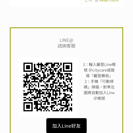
LINE@
諮詢客服
1：輪入麗登Line帳
號 ＠citycare或搜
尋『麗登藥局』
2：手機「行動條
碼」掃描，對準左
圖將自動加入Line
＠帳號
加入Line好友