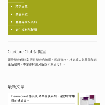
精選文章
美容藥妝
聽聽專家來談鈣
衛生福利部新聞
CityCare Club保健室
麗登藥妝保健室 提供藥妝店雅漾、理膚寶水、杜克等人氣醫學美容
產品諮詢、專業藥師成分解說和競品分析。
最新文章
Dermacurel 德美凱 精華面膜系列，讓你水水嫩
嫩的好膚質。