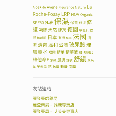
La
Avene
Fleurance Nature
A-DERMA
LRP
Roche-Posay
NOV
Organic
保濕
修
SPF50
乳液
保養
修復
德國
護
天然
凝膠
娜芙
敏
敏弱肌
法國
日本
清
感
有機
敏感肌
植萃
玻尿酸
溫和
理
清爽
滋潤
潔
膚寶水
精華
精華液
眼霜
維他命B5
舒緩
維他命E
肌膚
緊緻
舒敏
艾芙
鈣
雅漾
面膜
芙樂思
防曬
美
友站連結
麗登藥師藥局
麗登藥局 – 雅漾專賣店
麗登藥局 – 艾芙美專賣店