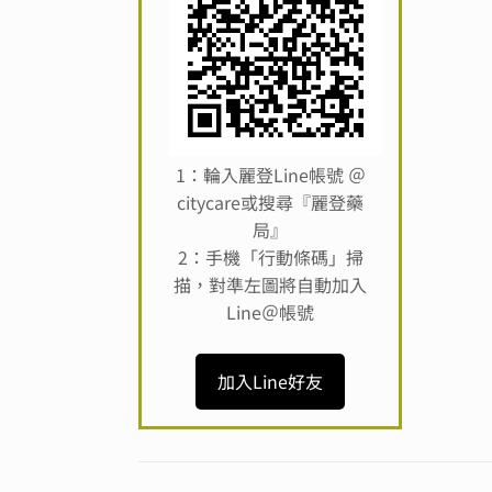
1：輪入麗登Line帳號 ＠
citycare或搜尋『麗登藥
局』
2：手機「行動條碼」掃
描，對準左圖將自動加入
Line＠帳號
加入Line好友