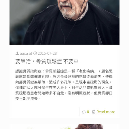
aaca
at
2015-07-28
要樂活，骨質疏鬆症 不要來
認識骨質疏鬆症：骨質疏鬆症是一種「老化疾病」，顧名思
義就是骨骼佈滿孔隙，原因是骨骼裡的鈣質逐漸流失，使得
內部骨質變為單薄，造成許多孔隙，呈現中空疏鬆的現象，
這種症狀大部分發生在老人身上，對生活品質影響很大。骨
質疏鬆症患者開始時多不自覺，沒有明顯症狀，但骨質卻日
夜不斷地流失。
0
Read more