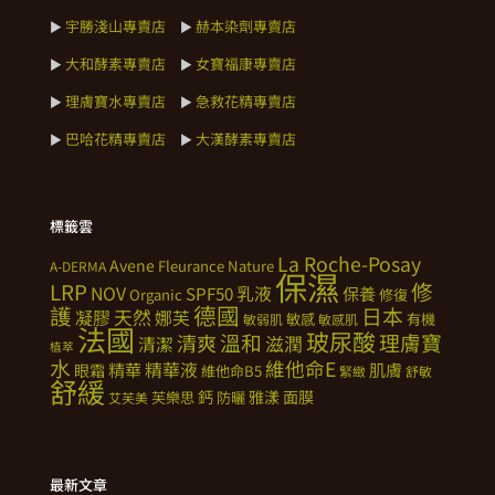
宇勝淺山專賣店
赫本染劑專賣店
►
►
大和酵素專賣店
女寶福康專賣店
►
►
理膚寶水專賣店
急救花精專賣店
►
►
巴哈花精專賣店
大漢酵素專賣店
►
►
標籤雲
La Roche-Posay
Avene
Fleurance Nature
A-DERMA
保濕
修
LRP
NOV
SPF50
乳液
保養
Organic
修復
德國
護
日本
天然
凝膠
娜芙
敏感
有機
敏弱肌
敏感肌
法國
玻尿酸
溫和
理膚寶
清爽
滋潤
清潔
植萃
水
維他命E
精華
精華液
肌膚
眼霜
維他命B5
緊緻
舒敏
舒緩
鈣
雅漾
面膜
芙樂思
防曬
艾芙美
最新文章