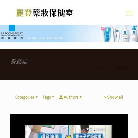
骨鬆症
Home
骨鬆症
Categories
Tags
Authors
Show all