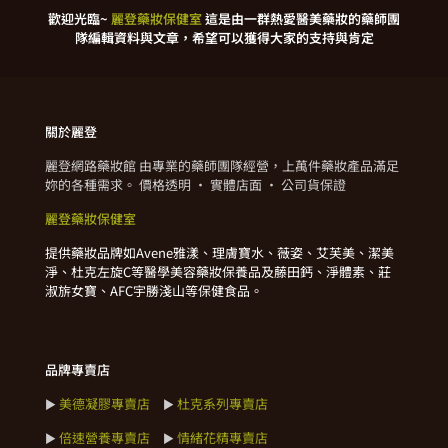
歡迎光臨~
麗登藥妝保健室
這是由一群熱愛醫美藥妝的藥師團
隊編輯資料與文章，希望可以獲得大家的支持與肯定
關於麗登
麗登網路藥妝館 由專業的藥師團隊經營，上萬件藥妝產品滿足
妳的各種需求。 價格透明 · 實體店面 · 公司貨保證
麗登藥妝保健室
提供藥妝品牌如Avene雅漾、理膚寶水、薇姿、艾芙美、潔美
淨、杜克左旋C等醫學美容藥妝保養品及藤田鈣、淨體素、莊
淑旂女寶、AFC宇勝淺山等保健食品。
品牌專賣店
美德凝膠專賣店
杜克系列專賣店
►
►
倍速營養專賣店
情緒花精專賣店
►
►