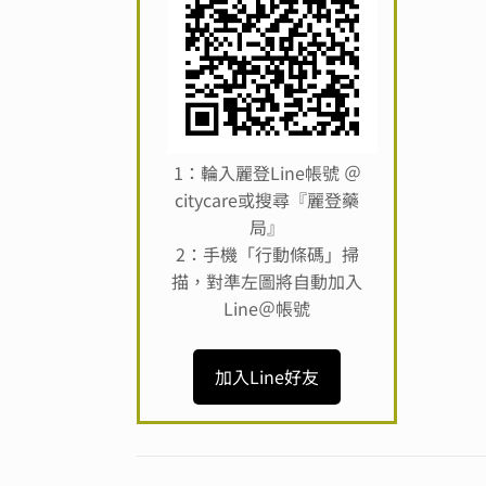
1：輪入麗登Line帳號 ＠
citycare或搜尋『麗登藥
局』
2：手機「行動條碼」掃
描，對準左圖將自動加入
Line＠帳號
加入Line好友