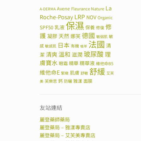
La
Avene
Fleurance Nature
A-DERMA
LRP
Roche-Posay
NOV
Organic
保濕
修
SPF50
乳液
保養
修復
德國
護
天然
凝膠
娜芙
敏
敏弱肌
法國
日本
清
感
有機
敏感肌
植萃
玻尿酸
溫和
理
清爽
滋潤
潔
膚寶水
精華
精華液
眼霜
維他命B5
舒緩
維他命E
肌膚
緊緻
舒敏
艾芙
鈣
雅漾
面膜
芙樂思
防曬
美
友站連結
麗登藥師藥局
麗登藥局 – 雅漾專賣店
麗登藥局 – 艾芙美專賣店