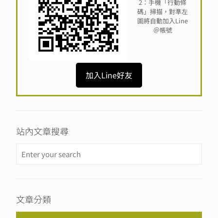
2：手機「行動條
碼」掃描，對準左
圖將自動加入Line
＠帳號
加入Line好友
站內文章搜尋
文章分類