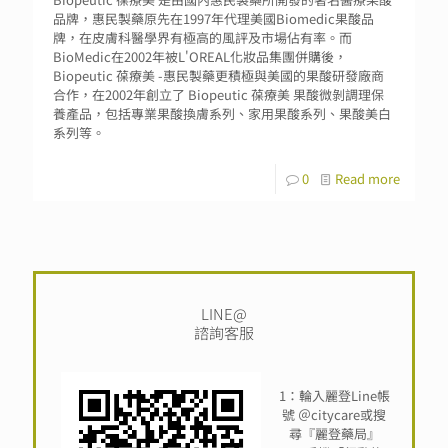
品牌，惠民製藥原先在1997年代理美國Biomedic果酸品
牌，在皮膚科醫學界有極高的風評及市場佔有率。而
BioMedic在2002年被L'OREAL化妝品集團併購後，
Biopeutic 葆療美 -惠民製藥更積極與美國的果酸研發廠商
合作，在2002年創立了 Biopeutic 葆療美 果酸微剝調理保
養產品，包括專業果酸換膚系列、家用果酸系列、果酸美白
系列等。
0
Read more
LINE@
諮詢客服
1：輪入麗登Line帳
號 ＠citycare或搜
尋『麗登藥局』