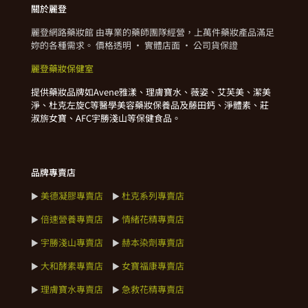
關於麗登
麗登網路藥妝館 由專業的藥師團隊經營，上萬件藥妝產品滿足
妳的各種需求。 價格透明 · 實體店面 · 公司貨保證
麗登藥妝保健室
提供藥妝品牌如Avene雅漾、理膚寶水、薇姿、艾芙美、潔美
淨、杜克左旋C等醫學美容藥妝保養品及藤田鈣、淨體素、莊
淑旂女寶、AFC宇勝淺山等保健食品。
品牌專賣店
美德凝膠專賣店
杜克系列專賣店
►
►
倍速營養專賣店
情緒花精專賣店
►
►
宇勝淺山專賣店
赫本染劑專賣店
►
►
大和酵素專賣店
女寶福康專賣店
►
►
理膚寶水專賣店
急救花精專賣店
►
►