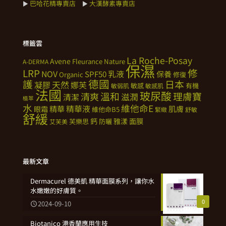
巴哈花精專賣店
大漢酵素專賣店
►
►
標籤雲
La Roche-Posay
Avene
Fleurance Nature
A-DERMA
保濕
修
LRP
NOV
SPF50
乳液
保養
Organic
修復
德國
護
日本
天然
凝膠
娜芙
敏感
有機
敏弱肌
敏感肌
法國
玻尿酸
溫和
理膚寶
清爽
滋潤
清潔
植萃
水
維他命E
精華
精華液
肌膚
眼霜
維他命B5
緊緻
舒敏
舒緩
鈣
雅漾
面膜
芙樂思
防曬
艾芙美
最新文章
Dermacurel 德美凱 精華面膜系列，讓你水
水嫩嫩的好膚質。
0
2024-09-10
Biotanico 港香蘭應用生技