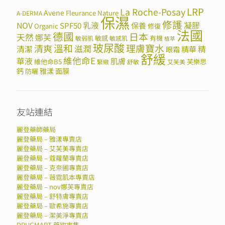
LRP
La Roche-Posay
Avene
Fleurance Nature
A-DERMA
保濕
修護
NOV
SPF50
乳液
保養
凝膠
Organic
修復
法國
德國
日本
天然
娜芙
敏感
有機
敏弱肌
敏感肌
植萃
玻尿酸
溫和
理膚寶水
清爽
滋潤
清潔
精華
精
眼霜
舒緩
維他命E
華液
肌膚
維他命B5
芙樂思
緊緻
舒敏
艾芙美
鈣
雅漾
面膜
防曬
友站連結
麗登藥師藥局
麗登藥局 – 雅漾專賣店
麗登藥局 – 艾芙美專賣店
麗登藥局 – 蔻蘿蘭專賣店
麗登藥局 – 克奈圃專賣店
麗登藥局 – 薇霓肌本專賣店
麗登藥局 – nov娜芙專賣店
麗登藥局 – 舒特膚專賣店
麗登藥局 – 歐希施專賣店
麗登藥局 – 潔美淨專賣店
DRUGMART 藥妝市集