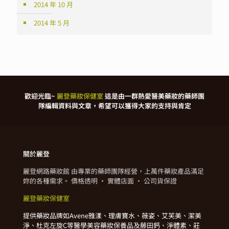
2014 年 10 月
2014 年 5 月
歡迎光臨~
麗登藥妝保健室
這是由一群熱愛醫美藥妝的藥師團
隊編輯資料與文章，希望可以獲得大家的支持與肯定
關於麗登
麗登網路藥妝館 由專業的藥師團隊經營，上萬件藥妝產品滿足
妳的各種需求。 價格透明 · 實體店面 · 公司貨保證
麗登藥妝保健室
提供藥妝品牌如Avene雅漾、理膚寶水、薇姿、艾芙美、潔美
淨、杜克左旋C等醫學美容藥妝保養品及藤田鈣、淨體素、莊