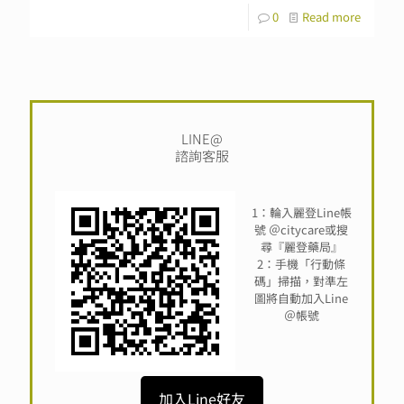
0
Read more
LINE@
諮詢客服
1：輪入麗登Line帳
號 ＠citycare或搜
尋『麗登藥局』
2：手機「行動條
碼」掃描，對準左
圖將自動加入Line
＠帳號
加入Line好友