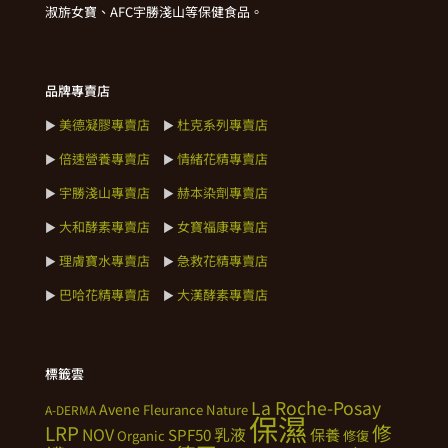
淑旂女寶、AFC宇勝淺山等保健食品。
品牌專賣店
美德凝膠專賣店
杜克系列專賣店
►
►
倍速營養專賣店
情緒花精專賣店
►
►
宇勝淺山專賣店
赫本染劑專賣店
►
►
大和酵素專賣店
女寶福康專賣店
►
►
理膚寶水專賣店
急救花精專賣店
►
►
巴哈花精專賣店
大漢酵素專賣店
►
►
標籤雲
La Roche-Posay
Avene
Fleurance Nature
A-DERMA
保濕
修
LRP
NOV
SPF50
乳液
保養
Organic
修復