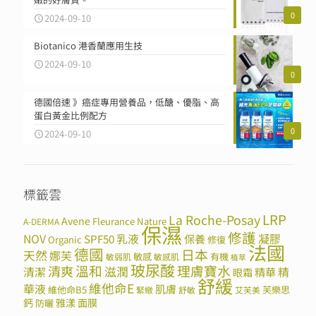
0
2024-09-10
Biotanico 港香蘭應用生技
2024-09-10
0
德國倍速 》癌症專用營養品，低醣、優脂、高
蛋白黃金比例配方
0
2024-09-10
標籤雲
LRP
La Roche-Posay
Avene
Fleurance Nature
A-DERMA
保濕
修護
NOV
SPF50
乳液
保養
凝膠
Organic
修復
法國
德國
日本
天然
娜芙
敏感
有機
敏弱肌
敏感肌
植萃
玻尿酸
溫和
理膚寶水
清爽
滋潤
清潔
精華
精
眼霜
舒緩
維他命E
華液
肌膚
維他命B5
芙樂思
緊緻
舒敏
艾芙美
鈣
雅漾
面膜
防曬