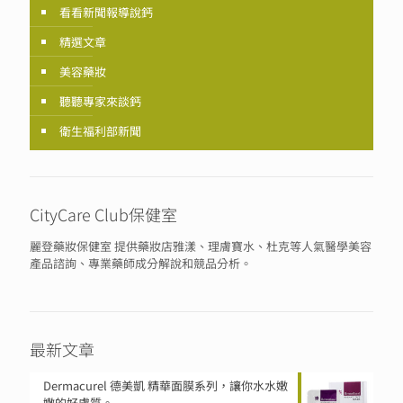
看看新聞報導說鈣
精選文章
美容藥妝
聽聽專家來談鈣
衛生福利部新聞
CityCare Club保健室
麗登藥妝保健室 提供藥妝店雅漾、理膚寶水、杜克等人氣醫學美容
產品諮詢、專業藥師成分解說和競品分析。
最新文章
Dermacurel 德美凱 精華面膜系列，讓你水水嫩
嫩的好膚質。