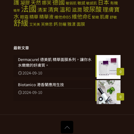
德國
護
日本
天然
凝膠
娜芙
敏感
有機
敏弱肌
敏感肌
法國
玻尿酸
溫和
理膚寶
清爽
滋潤
清潔
植萃
水
維他命E
精華
精華液
肌膚
眼霜
維他命B5
緊緻
舒敏
舒緩
鈣
雅漾
面膜
芙樂思
防曬
艾芙美
最新文章
Dermacurel 德美凱 精華面膜系列，讓你水
水嫩嫩的好膚質。
0
2024-09-10
Biotanico 港香蘭應用生技
2024-09-10
0