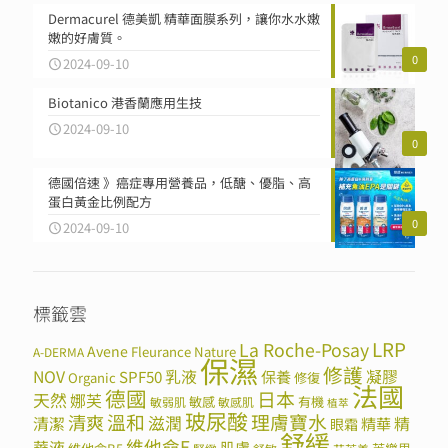
Dermacurel 德美凱 精華面膜系列，讓你水水嫩
嫩的好膚質。
0
2024-09-10
Biotanico 港香蘭應用生技
2024-09-10
0
德國倍速 》癌症專用營養品，低醣、優脂、高
蛋白黃金比例配方
0
2024-09-10
標籤雲
LRP
La Roche-Posay
Avene
Fleurance Nature
A-DERMA
保濕
修護
NOV
SPF50
乳液
保養
凝膠
Organic
修復
法國
德國
日本
天然
娜芙
敏感
有機
敏弱肌
敏感肌
植萃
玻尿酸
溫和
理膚寶水
清爽
滋潤
清潔
精華
精
眼霜
舒緩
維他命E
華液
肌膚