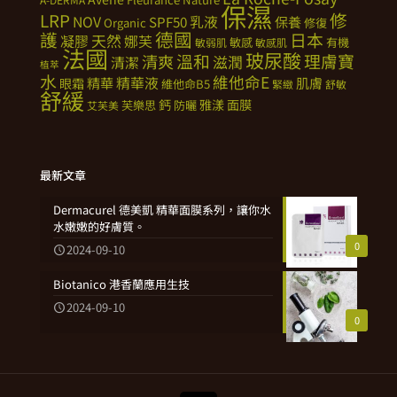
保濕
修
LRP
NOV
SPF50
乳液
保養
Organic
修復
德國
護
日本
天然
凝膠
娜芙
敏感
有機
敏弱肌
敏感肌
法國
玻尿酸
溫和
理膚寶
清爽
滋潤
清潔
植萃
水
維他命E
精華
精華液
肌膚
眼霜
維他命B5
緊緻
舒敏
舒緩
鈣
雅漾
面膜
芙樂思
防曬
艾芙美
最新文章
Dermacurel 德美凱 精華面膜系列，讓你水
水嫩嫩的好膚質。
0
2024-09-10
Biotanico 港香蘭應用生技
2024-09-10
0