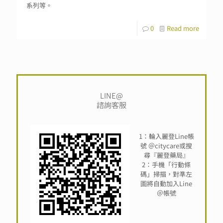
系列等。
0
Read more
LINE@
諮詢客服
1：輪入麗登Line帳
號 ＠citycare或搜
尋『麗登藥局』
2：手機「行動條
碼」掃描，對準左
圖將自動加入Line
＠帳號