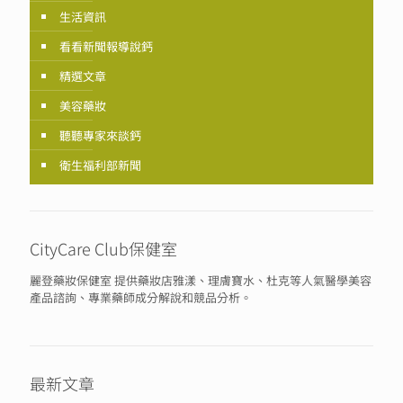
生活資訊
看看新聞報導說鈣
精選文章
美容藥妝
聽聽專家來談鈣
衛生福利部新聞
CityCare Club保健室
麗登藥妝保健室 提供藥妝店雅漾、理膚寶水、杜克等人氣醫學美容
產品諮詢、專業藥師成分解說和競品分析。
最新文章