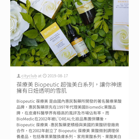
cityclub
at
2019-08-17
葆療美 Biopeutic 超強美白系列，讓你神速
擁有日妞透明的雪肌
Biopeutic 葆療美 是由國內惠民製藥所開發的著名醫療果酸
品牌，惠民製藥原先在1997年代理美國Biomedic果酸品
牌，在皮膚科醫學界有極高的風評及市場佔有率。而
BioMedic在2002年被L'OREAL化妝品集團併購後，
Biopeutic 葆療美 -惠民製藥更積極與美國的果酸研發廠商
合作，在2002年創立了 Biopeutic 葆療美 果酸微剝調理保
養產品，包括專業果酸換膚系列、家用果酸系列、果酸美白