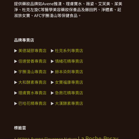
提供藥妝品牌如Avene雅漾、理膚寶水、薇姿、艾芙美、潔美
淨、杜克左旋C等醫學美容藥妝保養品及藤田鈣、淨體素、莊
淑旂女寶、AFC宇勝淺山等保健食品。
品牌專賣店
美德凝膠專賣店
杜克系列專賣店
►
►
倍速營養專賣店
情緒花精專賣店
►
►
宇勝淺山專賣店
赫本染劑專賣店
►
►
大和酵素專賣店
女寶福康專賣店
►
►
理膚寶水專賣店
急救花精專賣店
►
►
巴哈花精專賣店
大漢酵素專賣店
►
►
標籤雲
La Roche-Posay
Avene
Fleurance Nature
A-DERMA