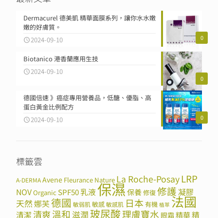
Dermacurel 德美凱 精華面膜系列，讓你水水嫩
嫩的好膚質。
0
2024-09-10
Biotanico 港香蘭應用生技
2024-09-10
0
德國倍速 》癌症專用營養品，低醣、優脂、高
蛋白黃金比例配方
0
2024-09-10
標籤雲
LRP
La Roche-Posay
Avene
Fleurance Nature
A-DERMA
保濕
修護
NOV
SPF50
乳液
保養
凝膠
Organic
修復
法國
德國
日本
天然
娜芙
敏感
有機
敏弱肌
敏感肌
植萃
玻尿酸
溫和
理膚寶水
清爽
滋潤
清潔
精華
精
眼霜