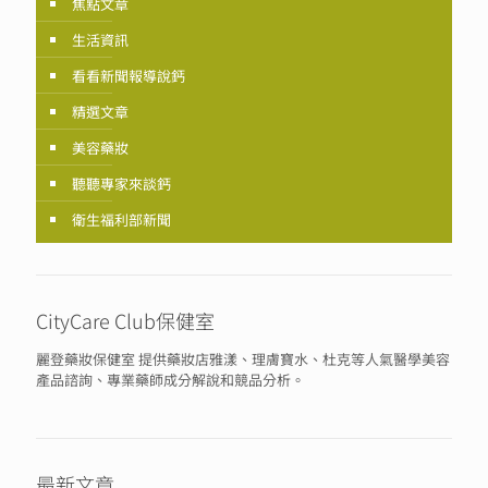
焦點文章
生活資訊
看看新聞報導說鈣
精選文章
美容藥妝
聽聽專家來談鈣
衛生福利部新聞
CityCare Club保健室
麗登藥妝保健室 提供藥妝店雅漾、理膚寶水、杜克等人氣醫學美容
產品諮詢、專業藥師成分解說和競品分析。
最新文章