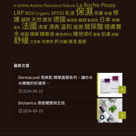
La Roche-Posay
Avene
Fleurance Nature
A-DERMA
保濕
修
LRP
NOV
SPF50
乳液
保養
Organic
修復
德國
護
日本
天然
凝膠
娜芙
敏感
有機
敏弱肌
敏感肌
法國
玻尿酸
溫和
理膚寶
清爽
滋潤
清潔
植萃
水
維他命E
精華
精華液
肌膚
眼霜
維他命B5
緊緻
舒敏
舒緩
鈣
雅漾
面膜
芙樂思
防曬
艾芙美
最新文章
Dermacurel 德美凱 精華面膜系列，讓你水
水嫩嫩的好膚質。
0
2024-09-10
Biotanico 港香蘭應用生技
2024-09-10
0