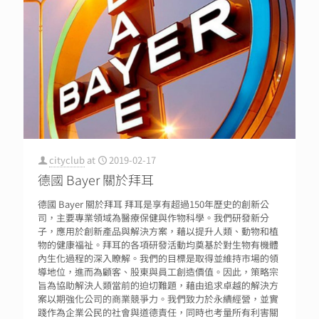
cityclub
at
2019-02-17
德國 Bayer 關於拜耳
德國 Bayer 關於拜耳 拜耳是享有超過150年歷史的創新公
司，主要專業領域為醫療保健與作物科學。我們研發新分
子，應用於創新產品與解決方案，藉以提升人類、動物和植
物的健康福祉。拜耳的各項研發活動均奠基於對生物有機體
內生化過程的深入瞭解。我們的目標是取得並維持市場的領
導地位，進而為顧客、股東與員工創造價值。因此，策略宗
旨為協助解決人類當前的迫切難題，藉由追求卓越的解決方
案以期強化公司的商業競爭力。我們致力於永續經營，並實
踐作為企業公民的社會與道德責任，同時也考量所有利害關