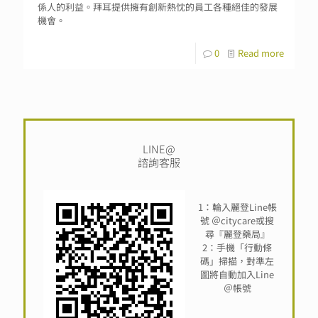
係人的利益。拜耳提供擁有創新熱忱的員工各種絕佳的發展
機會。
0
Read more
LINE@
諮詢客服
1：輪入麗登Line帳
號 ＠citycare或搜
尋『麗登藥局』
2：手機「行動條
碼」掃描，對準左
圖將自動加入Line
＠帳號