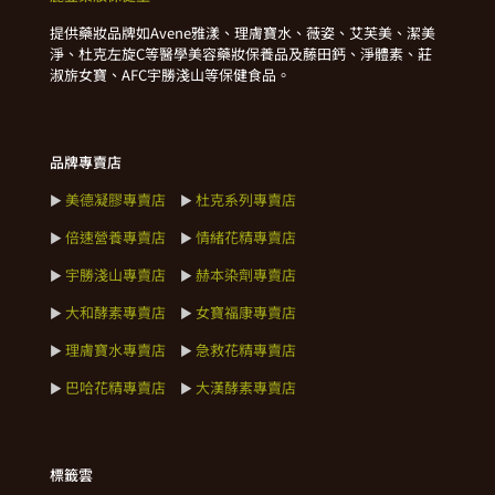
提供藥妝品牌如Avene雅漾、理膚寶水、薇姿、艾芙美、潔美
淨、杜克左旋C等醫學美容藥妝保養品及藤田鈣、淨體素、莊
淑旂女寶、AFC宇勝淺山等保健食品。
品牌專賣店
美德凝膠專賣店
杜克系列專賣店
►
►
倍速營養專賣店
情緒花精專賣店
►
►
宇勝淺山專賣店
赫本染劑專賣店
►
►
大和酵素專賣店
女寶福康專賣店
►
►
理膚寶水專賣店
急救花精專賣店
►
►
巴哈花精專賣店
大漢酵素專賣店
►
►
標籤雲